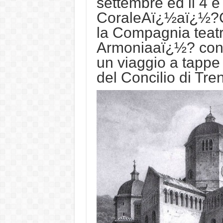
settembre ed il 4 e 
CoraleAï¿½aï¿½?Ci
la Compagnia teat
Armoniaaï¿½? cond
un viaggio a tappe
del Concilio di Tren