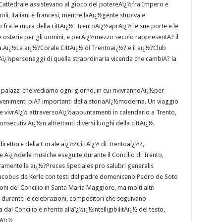
la Cattedrale assistevano al gioco del potereAï¿½fra Impero e
noli, italiani e francesi, mentre laAï¿½gente stupiva e
fra le mura della cittAï¿½. TrentoAï¿½aprAï¿½ le sue porte e le
 e le osterie per gli uomini, e perAï¿½mezzo secolo rappresentA? il
a.Aï¿½La aï¿½?Corale CittAï¿½ di Trentoaï¿½? e il aï¿½?Club
Aï¿½personaggi di quella straordinaria vicenda che cambiA? la
 palazzi che vediamo ogni giorno, in cui rivivrannoAï¿½per
 avvenimenti piA? importanti della storiaAï¿½moderna. Un viaggio
he vivrAï¿½ attraversoAï¿½appuntamenti in calendario a Trento,
onsecutiviAï¿½in altrettanti diversi luoghi della cittAï¿½.
irettore della Corale aï¿½?CittAï¿½ di Trentoaï¿½?,
Aï¿½delle musiche eseguite durante il Concilio di Trento,
amente le aï¿½?Preces Speciales pro salubri generalis
acobus de Kerle con testi del padre domenicano Pedro de Soto
ni del Concilio in Santa Maria Maggiore, ma molti altri
durante le celebrazioni, compositori che seguivano
al Concilio e riferita allaï¿½ï¿½intelligibilitAï¿½ del testo,
.Aï¿½