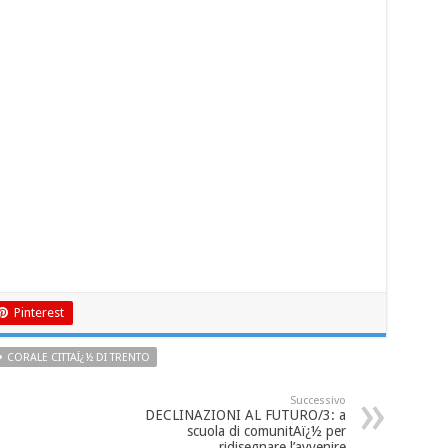
Pinterest
CORALE CITTAÏ¿½ DI TRENTO
Successivo
DECLINAZIONI AL FUTURO/3: a
scuola di comunitAï¿½ per
ridisegnare l’avvenire