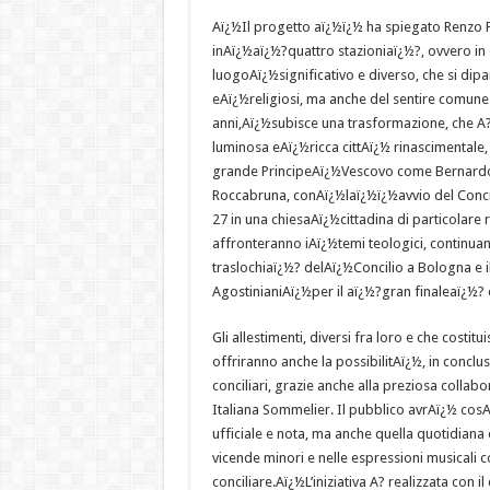
Aï¿½Il progetto aï¿½ï¿½ ha spiegato Renzo Fra
inAï¿½aï¿½?quattro stazioniaï¿½?, ovvero in
luogoAï¿½significativo e diverso, che si dipa
eAï¿½religiosi, ma anche del sentire comune d
anni,Aï¿½subisce una trasformazione, che A?
luminosa eAï¿½ricca cittAï¿½ rinascimentale, g
grande PrincipeAï¿½Vescovo come Bernardo 
Roccabruna, conAï¿½laï¿½ï¿½avvio del Concil
27 in una chiesaAï¿½cittadina di particolare ri
affronteranno iAï¿½temi teologici, continuan
traslochiaï¿½? delAï¿½Concilio a Bologna e il
AgostinianiAï¿½per il aï¿½?gran finaleaï¿½? 
Gli allestimenti, diversi fra loro e che cost
offriranno anche la possibilitAï¿½, in conclus
conciliari, grazie anche alla preziosa colla
Italiana Sommelier. Il pubblico avrAï¿½ cos
ufficiale e nota, ma anche quella quotidiana
vicende minori e nelle espressioni musicali
conciliare.Aï¿½L’iniziativa A? realizzata con