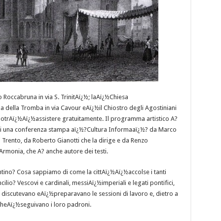
Roccabruna in via S. TrinitAï¿½; laAï¿½Chiesa
la della Tromba in via Cavour eAï¿½il Chiostro degli Agostiniani
i potrAï¿½Aï¿½assistere gratuitamente. Il programma artistico A?
o di una conferenza stampa aï¿½?Cultura Informaaï¿½? da Marco
 Trento, da Roberto Gianotti che la dirige e da Renzo
Armonia, che A? anche autore dei testi.
ino? Cosa sappiamo di come la cittAï¿½Aï¿½accolse i tanti
cilio? Vescovi e cardinali, messiAï¿½imperiali e legati pontifici,
; discutevano eAï¿½preparavano le sessioni di lavoro e, dietro a
i cheAï¿½seguivano i loro padroni.