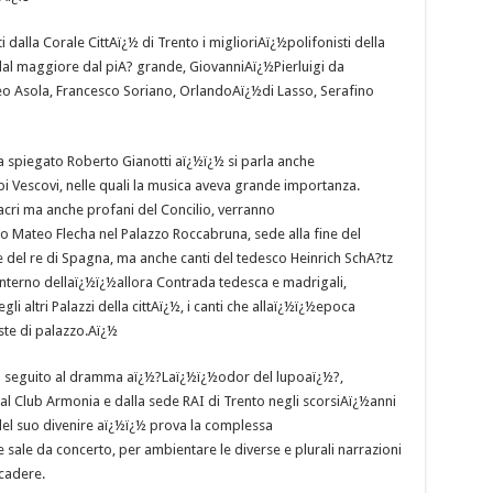
alla Corale CittAï¿½ di Trento i miglioriAï¿½polifonisti della
al maggiore dal piA? grande, GiovanniAï¿½Pierluigi da
eo Asola, Francesco Soriano, OrlandoAï¿½di Lasso, Serafino
 spiegato Roberto Gianotti aï¿½ï¿½ si parla anche
pi Vescovi, nelle quali la musica aveva grande importanza.
acri ma anche profani del Concilio, verranno
Mateo Flecha nel Palazzo Roccabruna, sede alla fine del
 del re di Spagna, ma anche canti del tedesco Heinrich SchA?tz
interno dellaï¿½ï¿½allora Contrada tedesca e madrigali,
gli altri Palazzi della cittAï¿½, i canti che allaï¿½ï¿½epoca
ste di palazzo.Aï¿½
fa seguito al dramma aï¿½?Laï¿½ï¿½odor del lupoaï¿½?,
l Club Armonia e dalla sede RAI di Trento negli scorsiAï¿½anni
 del suo divenire aï¿½ï¿½ prova la complessa
e sale da concerto, per ambientare le diverse e plurali narrazioni
cadere.