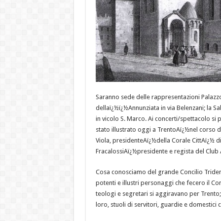
Saranno sede delle rappresentazioni Palazzo 
dellaï¿½ï¿½Annunziata in via Belenzani; la Sa
in vicolo S. Marco. Ai concerti/spettacolo s
stato illustrato oggi a TrentoAï¿½nel cors
Viola, presidenteAï¿½della Corale CittAï¿½ di
FracalossiAï¿½presidente e regista del Club 
Cosa conosciamo del grande Concilio Trident
potenti e illustri personaggi che fecero il Con
teologi e segretari si aggiravano per Trento
loro, stuoli di servitori, guardie e domestic