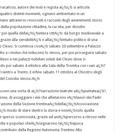
calossi, autore dei testi e regista aï¿½ï¿½ si articola
 quattro distinti momenti, ognuno ambientato in un
nano attraverso resoconti e racconti degli avvenimenti storici
ella popolazione cittadina, la cui vita, per diciotto
 poi quella dellaï¿½ï¿½intera cittAï¿½: da borgo medioevale a
razie alla sensibilitAï¿½ e allaï¿½ï¿½intuito politico di una
Clesio. Si comincia cosAï¿½ sabato 20 settembre a Palazzo
io e i motivi che inducono lo stesso, per poi proseguire sabato
lievo e nei palazzi nobiliari voluti dal Clesio dove si
do poi sabato 4 ottobre alla Sala della Tromba con i vari aï¿½?
 rientro a Trento. E infine sabato 11 ottobre al Chiostro degli
del Concilio stesso.Aï¿½
ituiscono una sorta di aï¿½?narrazione teatrale aAï¿½puntateaï¿½?,
ione, di assaggiare i vini che allietarono iAï¿½lavori dei Padri
borazione della Sezione trentinaAï¿½dellaï¿½ï¿½Associazione
Aï¿½ modo di stare dentro la storia e nonAï¿½solo quella
 e spesso sconosciuta, grazie ad unAï¿½percorso a ritroso nelle
 colte e popolari cheAï¿½segnarono laï¿½ï¿½epoca
 il contributo della Regione Autonoma Trentino Alto