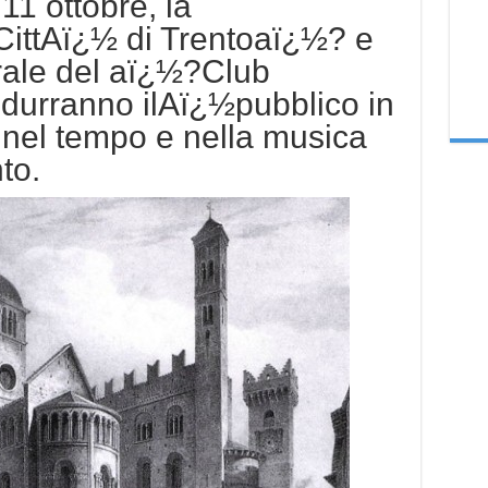
11 ottobre, la
ttAï¿½ di Trentoaï¿½? e
rale del aï¿½?Club
urranno ilAï¿½pubblico in
 nel tempo e nella musica
to.