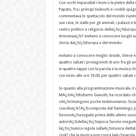
Con occhi impassibili i leoni e le pietre del
Papato, fra i principi tedeschi e i nobili spag
commentava lo spettacolo del mondo riunito 
sue case, le stalle per gli animali, i palazzi
centro politico e religioso dellaï¿½ï¿½Europ
Armoniaaï¿½? invitano a conoscere luoghi e
storia daï¿½ï¿½Europa e del mondo:
invitano a conoscere meglio strade, chiese e
quattro sabati i protagonisti di uno fra gli
in quattro tappe con la parola e la musica c
con inizio alle ore 18.00, per quattro sabati c
In quanto alla programmazione musicale, il d
MAï¿½Aï¿½Roberto Gianotti, ha ricordato che 
ciAï¿½rimangono poche testimonianze. Sicur
conciliiaï¿½?Aï¿½composte dal fiammingo J
furonoAï¿½eseguite prima delle ultime sessio
autoriAï¿½dellaï¿½ï¿½epoca furono eseguiti 
laï¿½ï¿½unica regola sullaAï¿½musica dettata d
cioA? che la musica non copra laAï¿½parola