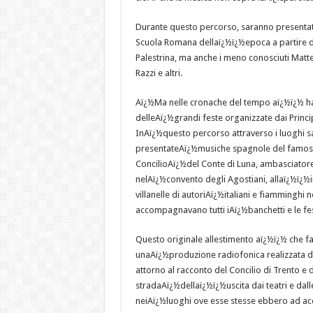
Durante questo percorso, saranno presentati d
Scuola Romana dellaï¿½ï¿½epoca a partire d
Palestrina, ma anche i meno conosciuti Matt
Razzi e altri.
Aï¿½Ma nelle cronache del tempo aï¿½ï¿½ ha
delleAï¿½grandi feste organizzate dai Princi
InAï¿½questo percorso attraverso i luoghi s
presentateAï¿½musiche spagnole del famoso 
ConcilioAï¿½del Conte di Luna, ambasciatore
nelAï¿½convento degli Agostiani, allaï¿½ï¿½
villanelle di autoriAï¿½italiani e fiamminghi ne
accompagnavano tutti iAï¿½banchetti e le fe
Questo originale allestimento aï¿½ï¿½ che 
unaAï¿½produzione radiofonica realizzata da
attorno al racconto del Concilio di Trento e
stradaAï¿½dellaï¿½ï¿½uscita dai teatri e dall
neiAï¿½luoghi ove esse stesse ebbero ad ac