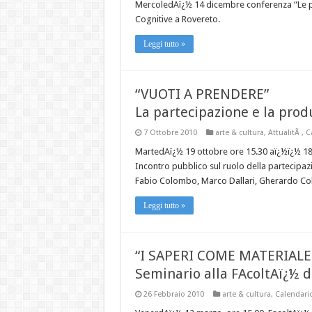
MercoledAï¿½ 14 dicembre conferenza “Le pa
Cognitive a Rovereto.
Leggi tutto »
“VUOTI A PRENDERE”
La partecipazione e la prod
7 Ottobre 2010
arte & cultura
,
AttualitÃ
,
C
MartedAï¿½ 19 ottobre ore 15.30 aï¿½ï¿½ 18.
Incontro pubblico sul ruolo della partecipa
Fabio Colombo, Marco Dallari, Gherardo Co
Leggi tutto »
“I SAPERI COME MATERIALE
Seminario alla FAcoltAï¿½ d
26 Febbraio 2010
arte & cultura
,
Calendari