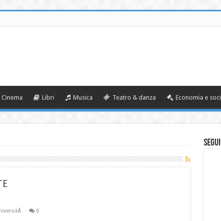
Cinema
Libri
Musica
Teatro & danza
Economia e soci
Segui
TE
niversitÃ
0