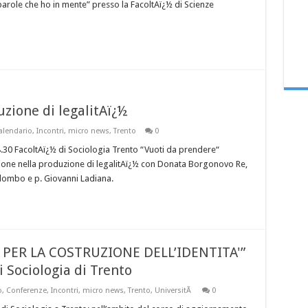
role che ho in mente” presso la FacoltAï¿½ di Scienze
uzione di legalitAï¿½
alendario
,
Incontri
,
micro news
,
Trento
0
30 FacoltAï¿½ di Sociologia Trento “Vuoti da prendere“
zione nella produzione di legalitAï¿½ con Donata Borgonovo Re,
lombo e p. Giovanni Ladiana.
 PER LA COSTRUZIONE DELL’IDENTITA'”
i Sociologia di Trento
o
,
Conferenze
,
Incontri
,
micro news
,
Trento
,
UniversitÃ
0