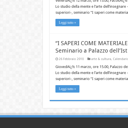
VenerdAï¿½ 12 marzo, ore 15.00, FacoltAï¿½ 
Lo studio della mente e l’arte dell’insegnar
superiori-, seminario “I saperi come material
Leggi tutto »
“I SAPERI COME MATERIALE
Seminario a Palazzo dell’Is
26 Febbraio 2010
arte & cultura
,
Calendari
GiovedAï¿½ 11 marzo, ore 15.00, Palazzo del
Lo studio della mente e l’arte dell’insegnar
superiori-, seminario “I saperi come material
Leggi tutto »