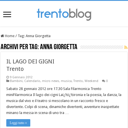
Home
/
Tag:
Anna Giorgetta
Archivi per tag:
Anna Giorgetta
IL LAGO DEI GIGNI
Trento
9 Gennaio 2012
Bambini
,
Calendario
,
micro news
,
musica
,
Trento
,
Weekend
0
Sabato 28 gennaio 2012 ore 17.30 Sala Filarmonica Trento
miniFilarmonica Il lago dei cigni Laï¿½ï¿½ironia e la poesia, la danza, la
musica dal vivo e il teatro si mescolano in un racconto fresco e
divertente. Colpi di scena, dinamiche divertenti, avventure inaspettate
minano la messa in scena di uno tra …
Leggi tutto »