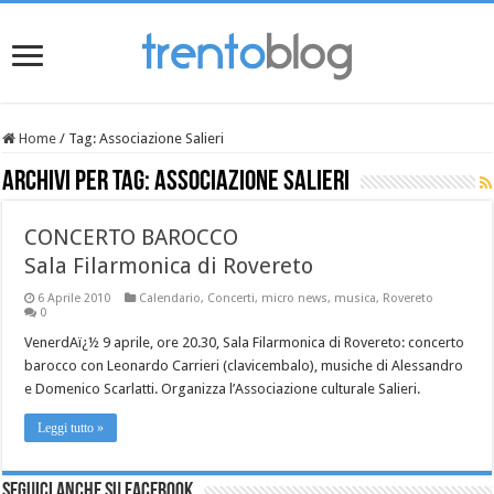
Home
/
Tag:
Associazione Salieri
Archivi per tag:
Associazione Salieri
CONCERTO BAROCCO
Sala Filarmonica di Rovereto
6 Aprile 2010
Calendario
,
Concerti
,
micro news
,
musica
,
Rovereto
0
VenerdAï¿½ 9 aprile, ore 20.30, Sala Filarmonica di Rovereto: concerto
barocco con Leonardo Carrieri (clavicembalo), musiche di Alessandro
e Domenico Scarlatti. Organizza l’Associazione culturale Salieri.
Leggi tutto »
Seguici anche su Facebook