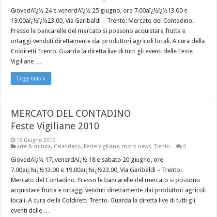
GiovedAï¿½ 24 e venerdAï¿½ 25 giugno, ore 7.00aï¿½ï¿½13.00 e
19.00aï¿½ï¿½23.00, Via Garibaldi – Trento: Mercato del Contadino.
Presso le bancarelle del mercato si possono acquistare frutta e
ortaggi venduti direttamente dai produttori agricoli locali. A cura della
Coldiretti Trento. Guarda la diretta live di tutti gli eventi delle Feste
Vigiliane …
Leggi tutto »
MERCATO DEL CONTADINO
Feste Vigiliane 2010
16 Giugno 2010
arte & cultura
,
Calendario
,
Feste Vigiliane
,
micro news
,
Trento
0
GiovedAï¿½ 17, venerdAï¿½ 18 e sabato 20 giugno, ore
7.00aï¿½ï¿½13.00 e 19.00aï¿½ï¿½23.00, Via Garibaldi – Trento:
Mercato del Contadino. Presso le bancarelle del mercato si possono
acquistare frutta e ortaggi venduti direttamente dai produttori agricoli
locali. A cura della Coldiretti Trento. Guarda la diretta live di tutti gli
eventi delle …