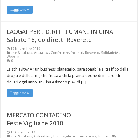
Leggi tutto »
LAOGAI PER I DIRITTI UMANI IN CINA
Sabato 18, Coldiretti Rovereto
17 Novembre 2010
arte & cultura
,
AttualitÃ
,
Conferenze
,
Incontri
,
Rovereto
,
SolidarietÃ
,
Weekend
0
La schiavitA? A? un business planetario, paragonabile al traffico della
droga e delle armi, che frutta a chi la pratica decine di miliardi di
dollari ogni anno. In Cina esistono piA? di [...]
Leggi tutto »
MERCATO CONTADINO
Feste Vigiliane 2010
16 Giugno 2010
arte & cultura
,
Calendario
,
Feste Vigiliane
,
micro news
,
Trento
0