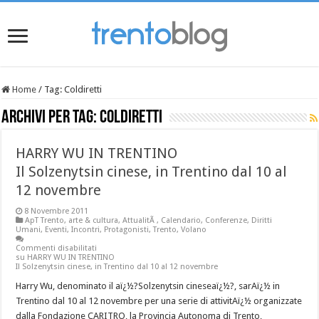
Home
/
Tag:
Coldiretti
Archivi per tag:
Coldiretti
HARRY WU IN TRENTINO
Il Solzenytsin cinese, in Trentino dal 10 al
12 novembre
8 Novembre 2011
ApT Trento
,
arte & cultura
,
AttualitÃ
,
Calendario
,
Conferenze
,
Diritti
Umani
,
Eventi
,
Incontri
,
Protagonisti
,
Trento
,
Volano
Commenti disabilitati
su HARRY WU IN TRENTINO
Il Solzenytsin cinese, in Trentino dal 10 al 12 novembre
Harry Wu, denominato il aï¿½?Solzenytsin cineseaï¿½?, sarAï¿½ in
Trentino dal 10 al 12 novembre per una serie di attivitAï¿½ organizzate
dalla Fondazione CARITRO, la Provincia Autonoma di Trento,