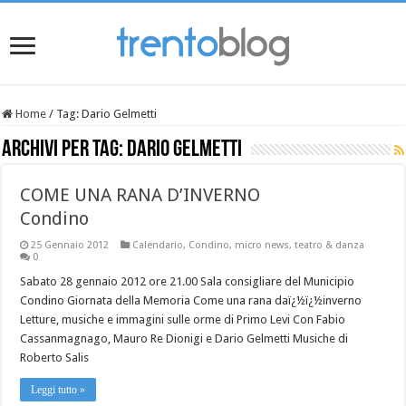
Home
/
Tag:
Dario Gelmetti
Archivi per tag:
Dario Gelmetti
COME UNA RANA D’INVERNO
Condino
25 Gennaio 2012
Calendario
,
Condino
,
micro news
,
teatro & danza
0
Sabato 28 gennaio 2012 ore 21.00 Sala consigliare del Municipio
Condino Giornata della Memoria Come una rana daï¿½ï¿½inverno
Letture, musiche e immagini sulle orme di Primo Levi Con Fabio
Cassanmagnago, Mauro Re Dionigi e Dario Gelmetti Musiche di
Roberto Salis
Leggi tutto »