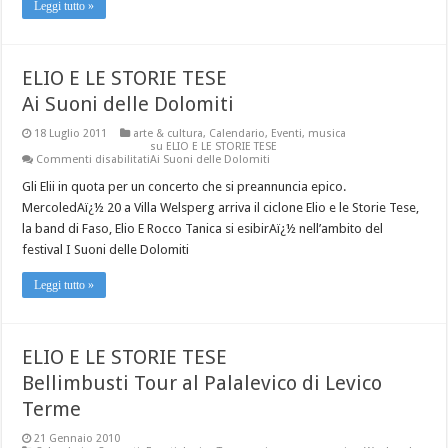
Leggi tutto »
ELIO E LE STORIE TESE
Ai Suoni delle Dolomiti
18 Luglio 2011
arte & cultura
,
Calendario
,
Eventi
,
musica
su ELIO E LE STORIE TESE
Commenti disabilitati
Ai Suoni delle Dolomiti
Gli Elii in quota per un concerto che si preannuncia epico.
MercoledAï¿½ 20 a Villa Welsperg arriva il ciclone Elio e le Storie Tese,
la band di Faso, Elio E Rocco Tanica si esibirAï¿½ nell’ambito del
festival I Suoni delle Dolomiti
Leggi tutto »
ELIO E LE STORIE TESE
Bellimbusti Tour al Palalevico di Levico
Terme
21 Gennaio 2010