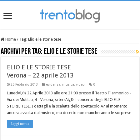
Home
/
Tag:
Elio e le storie tese
Archivi per tag:
Elio e le storie tese
ELIO E LE STORIE TESE
Verona – 22 aprile 2013
25 Febbraio 2013
evidenza
,
musica
,
video
0
LunedAï¿½ 22 Aprile 2013 alle ore 21:00 presso il Teatro Filarmonico -
Via dei Mutilati, 4 - Verona, si terrAï¿½ il concerto degli ELIO E LE
STORIE TESE. I dettagli e la scaletta dello spettacolo A? al momento
ancora avvolta dal mistero, ma di certo non mancheranno le sorprese
Leggi tutto »