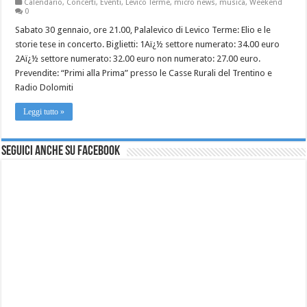
Calendario
,
Concerti
,
Eventi
,
Levico Terme
,
micro news
,
musica
,
Weekend
0
Sabato 30 gennaio, ore 21.00, Palalevico di Levico Terme: Elio e le
storie tese in concerto. Biglietti: 1Aï¿½ settore numerato: 34.00 euro
2Aï¿½ settore numerato: 32.00 euro non numerato: 27.00 euro.
Prevendite: “Primi alla Prima” presso le Casse Rurali del Trentino e
Radio Dolomiti
Leggi tutto »
Seguici anche su Facebook