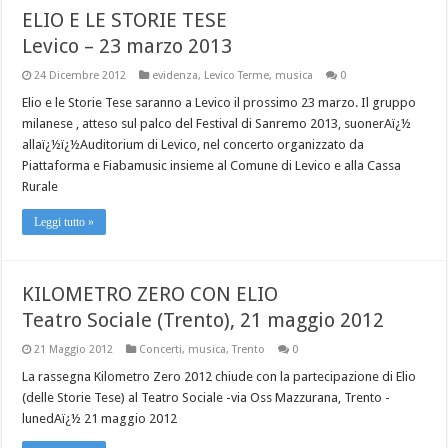
ELIO E LE STORIE TESE
Levico – 23 marzo 2013
24 Dicembre 2012
evidenza
,
Levico Terme
,
musica
0
Elio e le Storie Tese saranno a Levico il prossimo 23 marzo. Il gruppo
milanese , atteso sul palco del Festival di Sanremo 2013, suonerAï¿½
allaï¿½ï¿½Auditorium di Levico, nel concerto organizzato da
Piattaforma e Fiabamusic insieme al Comune di Levico e alla Cassa
Rurale
Leggi tutto »
KILOMETRO ZERO CON ELIO
Teatro Sociale (Trento), 21 maggio 2012
21 Maggio 2012
Concerti
,
musica
,
Trento
0
La rassegna Kilometro Zero 2012 chiude con la partecipazione di Elio
(delle Storie Tese) al Teatro Sociale -via Oss Mazzurana, Trento -
lunedAï¿½ 21 maggio 2012