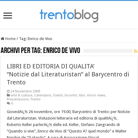
Home
/
Tag:
Enrico de Vivo
Archivi per tag:
Enrico de Vivo
LIBRI ED EDITORIA DI QUALITA’
“Notizie dal Literaturistan” al Barycentro di
Trento
24 Novembre 2009
arte & cultura
,
Calendario
,
Eventi
,
Incontri
,
libri
,
micro news
,
Presentazioni
,
Trento
0
GiovedAï¿½ 26 novembre, ore 19.00, Barycentro di Trento: per Notizie
dal Literaturistan. Visitazioni letterarie ed editoria di qualitAï¿½,
Roberto Keller parlerAï¿½ delle ed. Keller, Stefano Zangrando di
“Quando si vive”, Enrico de Vivo di “Questo A? quel mondo” e Walter
Nardon de “Il ritardo”. A cura di Associazione Glocal.