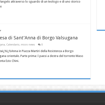
 Vangelo attraverso lo sguardo di un teologo e di uno storico
ni
”
iesa di Sant’Anna di Borgo Valsugana
gana
,
Calendario
,
micro news
0
aï¿½ï¿½Anna in Piazza Martiri della Resistenza a Borgo
gana orientale. Parte prima: I paesi a destra del torrente Maso
nta Ezio Chini.