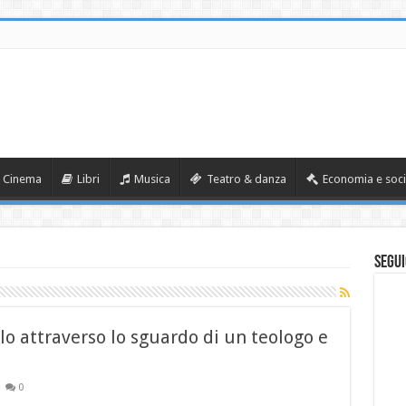
Cinema
Libri
Musica
Teatro & danza
Economia e soci
Segui
o attraverso lo sguardo di un teologo e
0