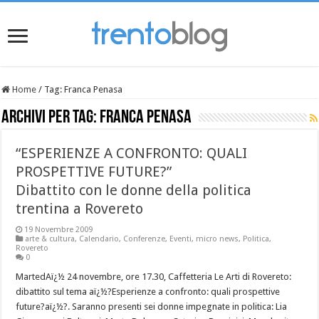
Home
/
Tag:
Franca Penasa
Archivi per tag:
Franca Penasa
“ESPERIENZE A CONFRONTO: QUALI
PROSPETTIVE FUTURE?”
Dibattito con le donne della politica
trentina a Rovereto
19 Novembre 2009
arte & cultura
,
Calendario
,
Conferenze
,
Eventi
,
micro news
,
Politica
,
Rovereto
0
MartedAï¿½ 24 novembre, ore 17.30, Caffetteria Le Arti di Rovereto:
dibattito sul tema aï¿½?Esperienze a confronto: quali prospettive
future?aï¿½?. Saranno presenti sei donne impegnate in politica: Lia