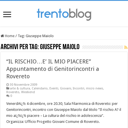
Home
/
Tag:
Giuseppe Maiolo
Archivi per tag:
Giuseppe Maiolo
“IL RISCHIO…E’ IL MIO PIACERE”
Appuntamento di Genitorincontri a
Rovereto
30 Novembre 2009
arte & cultura
,
Calendario
,
Eventi
,
Giovani
,
Incontri
,
micro news
,
Rovereto
,
Weekend
0
VenerdAï¿½ 4 dicembre, ore 20.30, Sala Filarmonica di Rovereto: per
Genitorincontri, incontro con Giuseppe Maiolo dal titolo “Il rischio A? il
mio aï¿½ï¿½ piacere – La cultura del rischio in adolescenza“.
Organizza: Ufficio Progetto Giovani Comune di Rovereto.