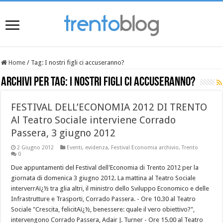
Home
/
Tag:
I nostri figli ci accuseranno?
Archivi per tag:
I nostri figli ci accuseranno?
FESTIVAL DELL’ECONOMIA 2012 DI TRENTO
Al Teatro Sociale interviene Corrado
Passera, 3 giugno 2012
2 Giugno 2012
Eventi
,
evidenza
,
Festival Economia archivio
,
Trento
0
Due appuntamenti del Festival dell'Economia di Trento 2012 per la
giornata di domenica 3 giugno 2012. La mattina al Teatro Sociale
interverrAï¿½ tra glia altri, il ministro dello Sviluppo Economico e delle
Infrastrutture e Trasporti, Corrado Passera. - Ore 10.30 al Teatro
Sociale "Crescita, felicitAï¿½, benessere: quale il vero obiettivo?",
intervengono Corrado Passera, Adair J. Turner - Ore 15.00 al Teatro