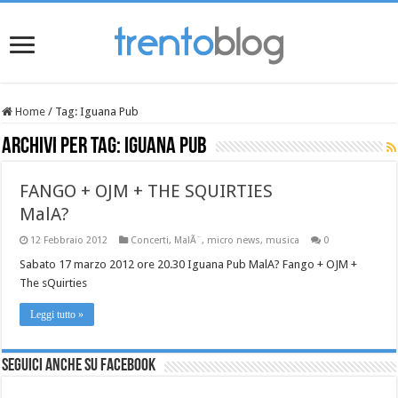
Home
/
Tag:
Iguana Pub
Archivi per tag:
Iguana Pub
FANGO + OJM + THE SQUIRTIES
MalA?
12 Febbraio 2012
Concerti
,
MalÃ¨
,
micro news
,
musica
0
Sabato 17 marzo 2012 ore 20.30 Iguana Pub MalA? Fango + OJM +
The sQuirties
Leggi tutto »
Seguici anche su Facebook