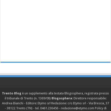
Trento Blog
è un supplemento alla testata Blogosphera, registrata presso
il tribunale di Trento (n. 1369/08)
Blogosphera
: Direttore responsabile:
Andrea Bianchi - Editore: Etymo srl Redazione: c/o Etymo srl - Via Brescia, 37
- 38122 Trento (TN) - tel. 0461.236456 - redazione@etymo.com
Policy di