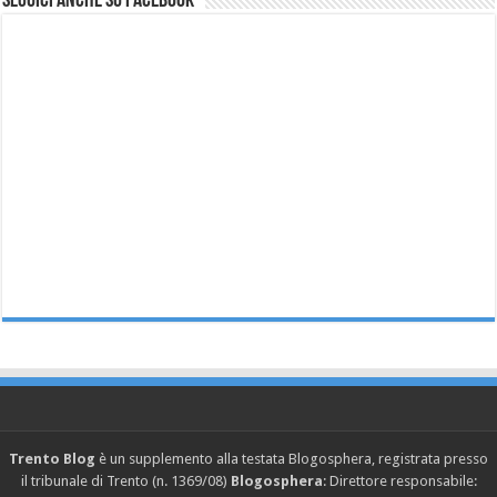
Seguici anche su Facebook
Trento Blog
è un supplemento alla testata Blogosphera, registrata presso
il tribunale di Trento (n. 1369/08)
Blogosphera
: Direttore responsabile: