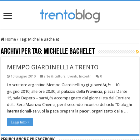
Home
/
Tag:
Michelle Bachelet
Archivi per tag:
Michelle Bachelet
MEMPO GIARDINELLI A TRENTO
10 Giugno 2010
arte & cultura
,
Eventi
,
Incontri
0
Lo scrittore argentino Mempo Giardinelli oggi giovedAï¿½ – 10
giugno 2010, alle ore 20.30, al palazzo della Provincia, piazza Dante
15, sala Depero – sarAï¿½ accompagnato dal giornalista del Corriere
della Sera Maurizio Chierici, per il secondo incontro del ciclo “Dialoghi
internazionali-se vuoi la pace prepara la pace“, organizzato dalla …
Leggi tutto »