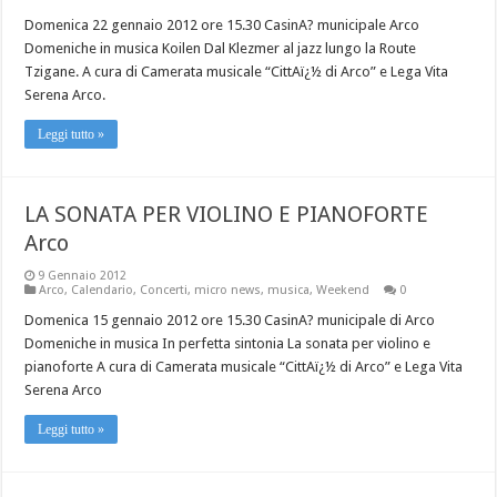
Domenica 22 gennaio 2012 ore 15.30 CasinA? municipale Arco
Domeniche in musica Koilen Dal Klezmer al jazz lungo la Route
Tzigane. A cura di Camerata musicale “CittAï¿½ di Arco” e Lega Vita
Serena Arco.
Leggi tutto »
LA SONATA PER VIOLINO E PIANOFORTE
Arco
9 Gennaio 2012
Arco
,
Calendario
,
Concerti
,
micro news
,
musica
,
Weekend
0
Domenica 15 gennaio 2012 ore 15.30 CasinA? municipale di Arco
Domeniche in musica In perfetta sintonia La sonata per violino e
pianoforte A cura di Camerata musicale “CittAï¿½ di Arco” e Lega Vita
Serena Arco
Leggi tutto »