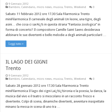
9 Gennaio 2012
Bambini
,
Calendario
,
micro news
,
musica
,
Trento
,
Weekend
0
Sabato 11 febbraio 2012 ore 17.30 Sala Filarmonica Trento
miniFilarmonica Il carnevale degli animali Un leone, una tigre, degli
asini… che cosa ci sarAï¿½ in questa strana “Fantasia zoologica” in
forma di concerto? Il compositore Camille Saint Saens desiderava
abbinare le sue divertenti e belle melodie a degli animali particolari! …
Leggi tutto »
IL LAGO DEI GIGNI
Trento
9 Gennaio 2012
Bambini
,
Calendario
,
micro news
,
musica
,
Trento
,
Weekend
0
Sabato 28 gennaio 2012 ore 17.30 Sala Filarmonica Trento
miniFilarmonica Il lago dei cigni Laï¿½ï¿½ironia e la poesia, la danza, la
musica dal vivo e il teatro si mescolano in un racconto fresco e
divertente. Colpi di scena, dinamiche divertenti, avventure inaspettate
minano la messa in scena di uno tra …