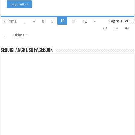
Leggi tutto »
10
« Prima
...
«
8
9
11
12
»
Pagina 10 di 136
20
30
40
...
Ultima »
Seguici anche su Facebook