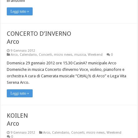
Brandolini
Leggi tutto »
CONCERTO D’INVERNO
Arco
9 Gennaio 2012
Arco
,
Calendario
,
Concerti
,
micro news
,
musica
,
Weekend
0
Domenica 29 gennaio 2012 ore 15.30 CasinA? municipale Arco
Domeniche in musica Concerto d’inverno Voce, violino, pianofore e
orchestra A cura di Camerata musicale “CittAï¿½ di Arco” e Lega Vita
Serena Arco.
Leggi tutto »
KOILEN
Arco
9 Gennaio 2012
Arco
,
Calendario
,
Concerti
,
micro news
,
Weekend
0