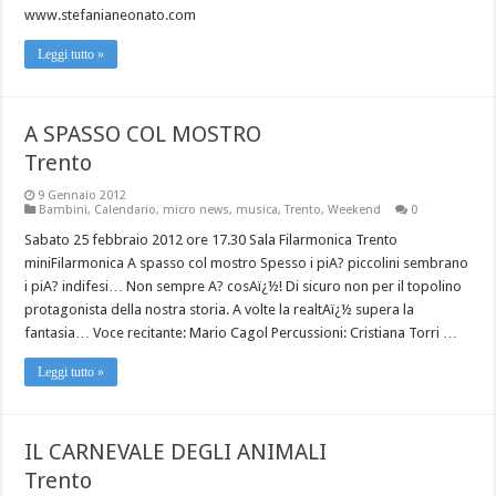
www.stefanianeonato.com
Leggi tutto »
A SPASSO COL MOSTRO
Trento
9 Gennaio 2012
Bambini
,
Calendario
,
micro news
,
musica
,
Trento
,
Weekend
0
Sabato 25 febbraio 2012 ore 17.30 Sala Filarmonica Trento
miniFilarmonica A spasso col mostro Spesso i piA? piccolini sembrano
i piA? indifesi… Non sempre A? cosAï¿½! Di sicuro non per il topolino
protagonista della nostra storia. A volte la realtAï¿½ supera la
fantasia… Voce recitante: Mario Cagol Percussioni: Cristiana Torri …
Leggi tutto »
IL CARNEVALE DEGLI ANIMALI
Trento