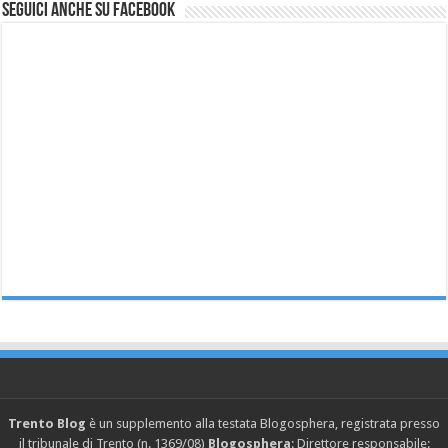
Seguici anche su Facebook
Trento Blog
è un supplemento alla testata Blogosphera, registrata presso
il tribunale di Trento (n. 1369/08)
Blogosphera
: Direttore responsabile: