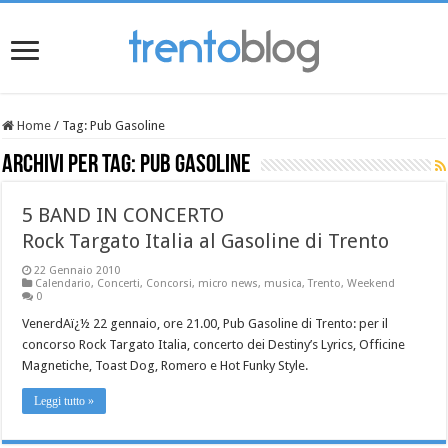
Home
/
Tag:
Pub Gasoline
Archivi per tag:
Pub Gasoline
5 BAND IN CONCERTO
Rock Targato Italia al Gasoline di Trento
22 Gennaio 2010
Calendario
,
Concerti
,
Concorsi
,
micro news
,
musica
,
Trento
,
Weekend
0
VenerdAï¿½ 22 gennaio, ore 21.00, Pub Gasoline di Trento: per il
concorso Rock Targato Italia, concerto dei Destiny’s Lyrics, Officine
Magnetiche, Toast Dog, Romero e Hot Funky Style.
Leggi tutto »