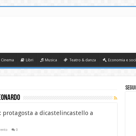
Cinema
Libri
Musica
Teatro & danza
Economia e soci
Segui
LEONARDO
rotagosta a dicastelincastello a
rento
0