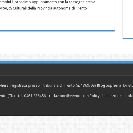
bambini il prossimo appuntamento con la rassegna estiva
ivitAï¿½ Culturali della Provincia autonoma di Trento
era, registrata presso il tribunale di Trento (n. 1369/08)
Blogosphera
: Diret
Trento (TN) - tel. 0461.236456 - redazione@etymo.com
Policy di utilizzo dei cook