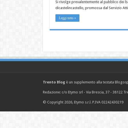
Si rivolge prevalentemente al pubblico dei 
dicastelincastello, promossa dal Servizio Att
Leggi tutto »
Trento Blog
è un supplemento alla testata Blogosph
Redazione: c/o Etymo srl - Via Brescia, 37 - 38122 
© Copyright 2026, Etymo s.r.l. P.IVA 02242430219