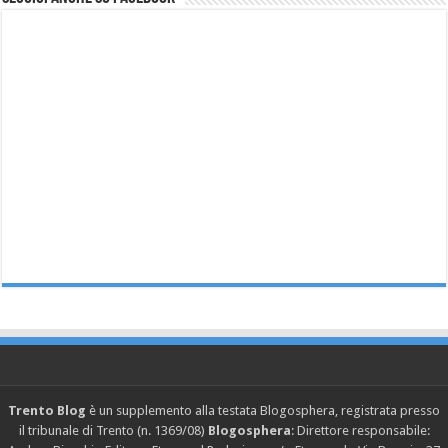
Trento Blog
è un supplemento alla testata Blogosphera, registrata presso
il tribunale di Trento (n. 1369/08)
Blogosphera
: Direttore responsabile: