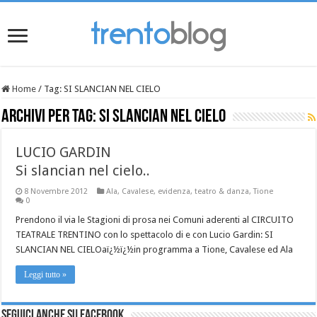
Home
/
Tag:
SI SLANCIAN NEL CIELO
Archivi per tag:
SI SLANCIAN NEL CIELO
LUCIO GARDIN
Si slancian nel cielo..
8 Novembre 2012
Ala
,
Cavalese
,
evidenza
,
teatro & danza
,
Tione
0
Prendono il via le Stagioni di prosa nei Comuni aderenti al CIRCUITO
TEATRALE TRENTINO con lo spettacolo di e con Lucio Gardin: SI
SLANCIAN NEL CIELOaï¿½ï¿½in programma a Tione, Cavalese ed Ala
Leggi tutto »
Seguici anche su Facebook