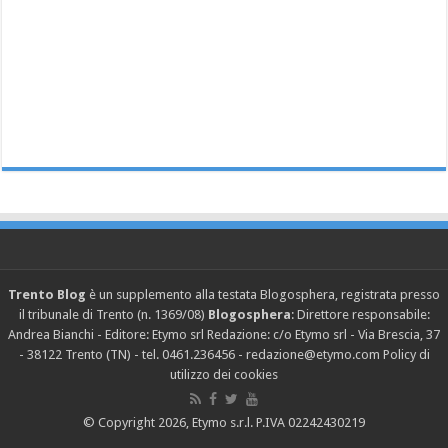
Trento Blog
è un supplemento alla testata Blogosphera, registrata presso
il tribunale di Trento (n. 1369/08)
Blogosphera
: Direttore responsabile:
Andrea Bianchi - Editore: Etymo srl Redazione: c/o Etymo srl - Via Brescia, 37
- 38122 Trento (TN) - tel. 0461.236456 - redazione@etymo.com
Policy di
utilizzo dei cookies
© Copyright 2026, Etymo s.r.l. P.IVA 02242430219