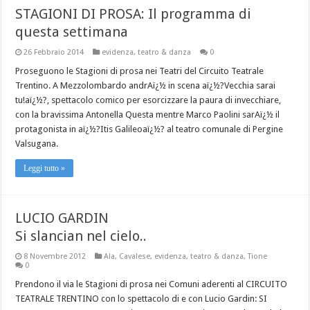
STAGIONI DI PROSA: Il programma di
questa settimana
26 Febbraio 2014
evidenza
,
teatro & danza
0
Proseguono le Stagioni di prosa nei Teatri del Circuito Teatrale
Trentino. A Mezzolombardo andrAï¿½ in scena aï¿½?Vecchia sarai
tu!aï¿½?, spettacolo comico per esorcizzare la paura di invecchiare,
con la bravissima Antonella Questa mentre Marco Paolini sarAï¿½ il
protagonista in aï¿½?Itis Galileoaï¿½? al teatro comunale di Pergine
Valsugana.
Leggi tutto »
LUCIO GARDIN
Si slancian nel cielo..
8 Novembre 2012
Ala
,
Cavalese
,
evidenza
,
teatro & danza
,
Tione
0
Prendono il via le Stagioni di prosa nei Comuni aderenti al CIRCUITO
TEATRALE TRENTINO con lo spettacolo di e con Lucio Gardin: SI