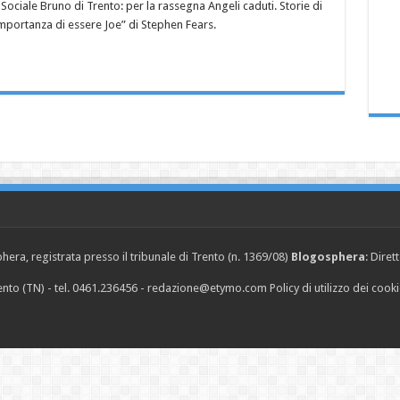
ciale Bruno di Trento: per la rassegna Angeli caduti. Storie di
 L’importanza di essere Joe” di Stephen Fears.
era, registrata presso il tribunale di Trento (n. 1369/08)
Blogosphera
: Diret
Trento (TN) - tel. 0461.236456 - redazione@etymo.com
Policy di utilizzo dei cook