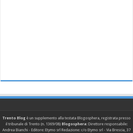
Trento Blog
è un supplemento alla testata Blogosphera, registrata presso
il tribunale di Trento (n. 1369/08)
Blogosphera
: Direttore responsabile:
Andrea Bianchi - Editore: Etymo srl Redazione: c/o Etymo srl - Via Brescia, 37