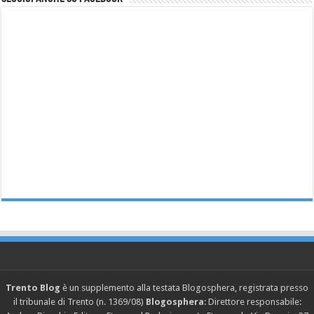
Trento Blog
è un supplemento alla testata Blogosphera, registrata presso
il tribunale di Trento (n. 1369/08)
Blogosphera
: Direttore responsabile: