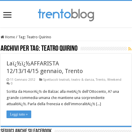
Home
/
Tag:
Teatro Quirino
Archivi per tag:
Teatro Quirino
Laï¿½ï¿½AFFARISTA
12/13/14/15 gennaio, Trento
11 Gennaio 2012
Spettacoli teatrali
,
teatro & danza
,
Trento
,
Weekend
0
Scritta da HonorAï¿½ de Balzac alla metAï¿½ dell'Ottocento, A? una
grande commedia umana che mantiene una sorprendente
attualitAï¿½. Parla della frenesia e dell'immoralitAï¿½ [...]
Leggi tutto »
Seguici anche su Facebook