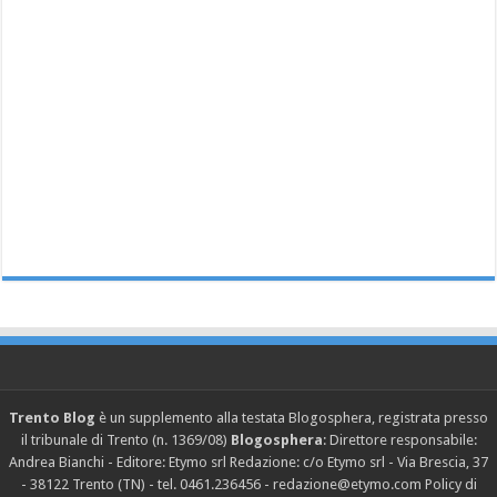
Trento Blog
è un supplemento alla testata Blogosphera, registrata presso
il tribunale di Trento (n. 1369/08)
Blogosphera
: Direttore responsabile:
Andrea Bianchi - Editore: Etymo srl Redazione: c/o Etymo srl - Via Brescia, 37
- 38122 Trento (TN) - tel. 0461.236456 - redazione@etymo.com
Policy di