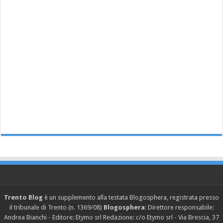
Trento Blog
è un supplemento alla testata Blogosphera, registrata presso
il tribunale di Trento (n. 1369/08)
Blogosphera
: Direttore responsabile:
Andrea Bianchi - Editore: Etymo srl Redazione: c/o Etymo srl - Via Brescia, 37