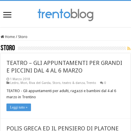
Home
/
Storo
Storo
TEATRO – GLI APPUNTAMENTI PER GRANDI
E PICCINI DAL 4 AL 6 MARZO
1 Marzo 2018
Ledro
,
Mori
,
Riva del Garda
,
Storo
,
teatro & danza
,
Trento
0
TEATRO - Gli appuntamenti per adulti, ragazzi e bambini dal 4 al 6
marzo in Trentino
Leggi tutto »
POLIS GRECA ED IL PENSIERO DI PLATONE