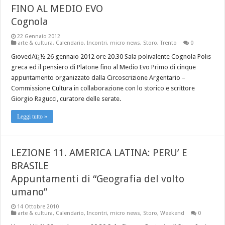
FINO AL MEDIO EVO
Cognola
22 Gennaio 2012
arte & cultura
,
Calendario
,
Incontri
,
micro news
,
Storo
,
Trento
0
GiovedAï¿½ 26 gennaio 2012 ore 20.30 Sala polivalente Cognola Polis
greca ed il pensiero di Platone fino al Medio Evo Primo di cinque
appuntamento organizzato dalla Circoscrizione Argentario –
Commissione Cultura in collaborazione con lo storico e scrittore
Giorgio Ragucci, curatore delle serate.
Leggi tutto »
LEZIONE 11. AMERICA LATINA: PERU’ E
BRASILE
Appuntamenti di “Geografia del volto
umano”
14 Ottobre 2010
arte & cultura
,
Calendario
,
Incontri
,
micro news
,
Storo
,
Weekend
0