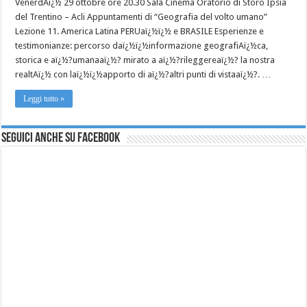
VenerdAï¿½ 29 ottobre ore 20.30 Sala Cinema Oratorio di Storo Ipsia
del Trentino – Acli Appuntamenti di “Geografia del volto umano”
Lezione 11. America Latina PERUaï¿½ï¿½ e BRASILE Esperienze e
testimonianze: percorso daï¿½ï¿½informazione geografiAï¿½ca,
storica e aï¿½?umanaaï¿½? mirato a aï¿½?rileggereaï¿½? la nostra
realtAï¿½ con laï¿½ï¿½apporto di aï¿½?altri punti di vistaaï¿½?. …
Leggi tutto »
Seguici anche su Facebook