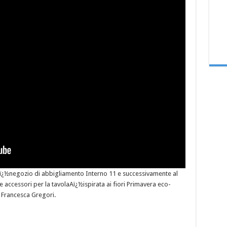
 Aï¿½negozio di abbigliamento Interno 11 e successivamente al
 e accessori per la tavolaAï¿½ispirata ai fiori Primavera eco-
a Francesca Gregori.