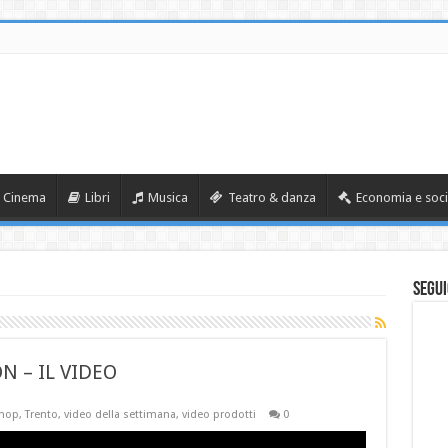
Cinema
Libri
Musica
Teatro & danza
Economia e soci
Segui
 – IL VIDEO
hop
,
Trento
,
video della settimana
,
video prodotti
0