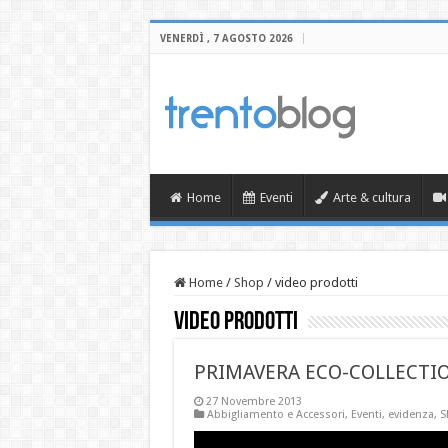
VENERDÌ , 7 AGOSTO 2026
Home
Eventi
Arte & cultura
Home
/
Shop
/
video prodotti
video prodotti
PRIMAVERA ECO-COLLECTION
27 Novembre 2013
Abbigliamento e Accessori
,
Eventi
,
evidenza
,
S