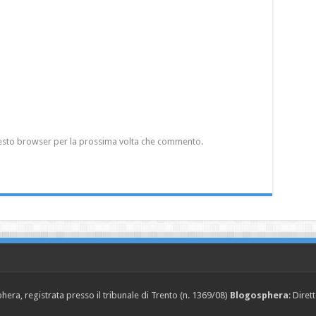
questo browser per la prossima volta che commento.
era, registrata presso il tribunale di Trento (n. 1369/08)
Blogosphera
: Diret