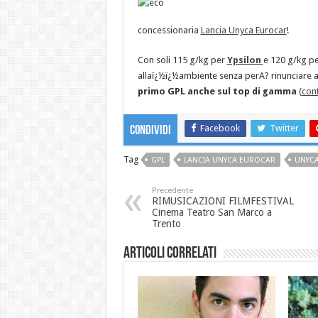
concessionaria
Lancia Unyca Eurocar
!
Con soli 115 g/kg per
Ypsilon
e 120 g/kg p
allaï¿½ï¿½ambiente senza perA? rinunciare al
primo GPL anche sul top di gamma
(
con
Facebook
Twitter
Condividi
Tag
GPL
LANCIA UNYCA EUROCAR
UNYC
Precedente
RIMUSICAZIONI FILMFESTIVAL
Cinema Teatro San Marco a
Trento
Articoli correlati