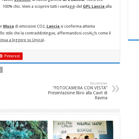
100% chic. Vieni a scoprire tutti i vantaggi del
GPL Lancia
alla
er
Musa
di emissioni CO2,
Lancia
si conferma attenta
lo stile che la contraddistingue, affermandosi cosAï¿½ come il
tinua a leggere su Unyca
).
Pinterest
A
Successivo
“FOTOCAMERA CON VISTA”
Presentazione libro alla Cavit di
Ravina