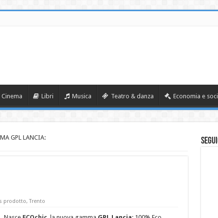
Cinema
Libri
Musica
Teatro & danza
Economia e soci
A GPL LANCIA:
Segui
 prodotto
,
Trento
Nasce
ECOchic
, la nuova gamma
GPL Lancia
: 100% Eco