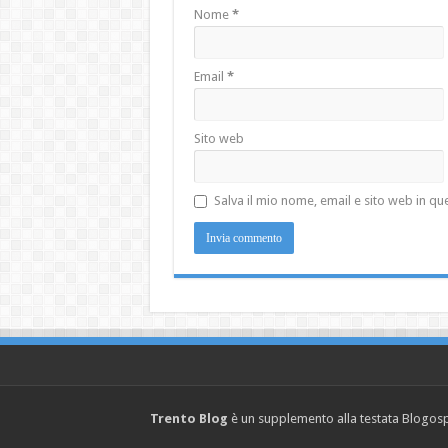
Nome
*
Email
*
Sito web
Salva il mio nome, email e sito web in 
Trento Blog
è un supplemento alla testata Blogosph