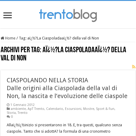
Home
/
Tag:
aï¿½?La Ciaspoladaaï¿½? della val di Non
Archivi per tag:
aï¿½?La Ciaspoladaaï¿½? della
val di Non
CIASPOLANDO NELLA STORIA
Dalle origini alla Ciaspolada della val di
Non, la nascita e l’evoluzione delle ciaspole
1 Gennaio 2012
ambiente
,
ApT Trento
,
Calendario
,
Escursioni
,
Mostre
,
Sport & Fun
,
Storia
,
Trento
0
Allaï¿½ï¿½inizio si presentarono in 18. E, tra questi, qualcuno senza
ciaspole. Tanto che si adottA? la formula di una cronometro