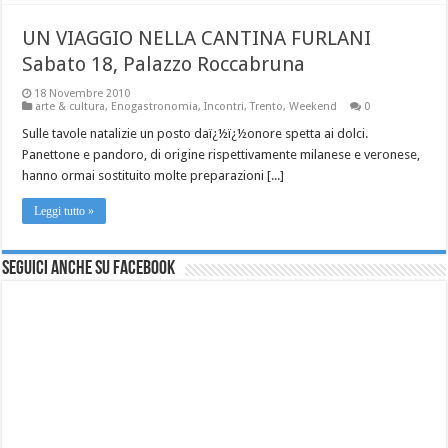
UN VIAGGIO NELLA CANTINA FURLANI
Sabato 18, Palazzo Roccabruna
18 Novembre 2010
arte & cultura
,
Enogastronomia
,
Incontri
,
Trento
,
Weekend
0
Sulle tavole natalizie un posto daï¿½ï¿½onore spetta ai dolci.
Panettone e pandoro, di origine rispettivamente milanese e veronese,
hanno ormai sostituito molte preparazioni [...]
Leggi tutto »
Seguici anche su Facebook