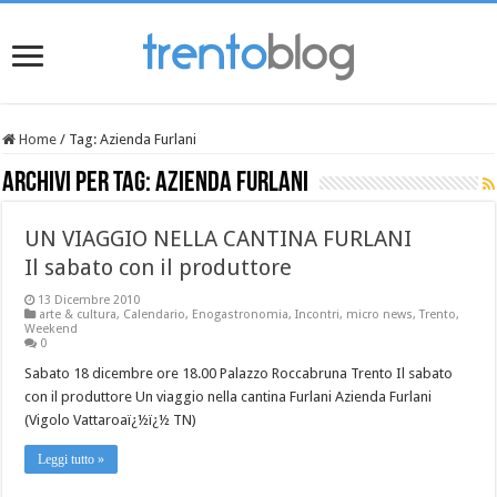
Home
/
Tag:
Azienda Furlani
Archivi per tag:
Azienda Furlani
UN VIAGGIO NELLA CANTINA FURLANI
Il sabato con il produttore
13 Dicembre 2010
arte & cultura
,
Calendario
,
Enogastronomia
,
Incontri
,
micro news
,
Trento
,
Weekend
0
Sabato 18 dicembre ore 18.00 Palazzo Roccabruna Trento Il sabato
con il produttore Un viaggio nella cantina Furlani Azienda Furlani
(Vigolo Vattaroaï¿½ï¿½ TN)
Leggi tutto »