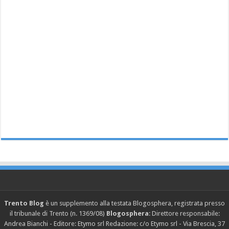
Trento Blog
è un supplemento alla testata Blogosphera, registrata presso
il tribunale di Trento (n. 1369/08)
Blogosphera
: Direttore responsabile:
Andrea Bianchi - Editore: Etymo srl Redazione: c/o Etymo srl - Via Brescia, 37