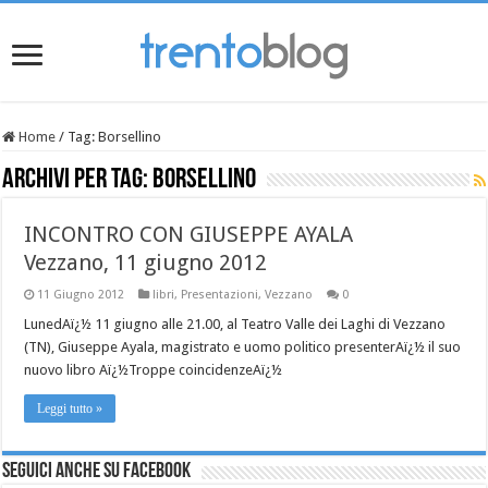
Home
/
Tag:
Borsellino
Archivi per tag:
Borsellino
INCONTRO CON GIUSEPPE AYALA
Vezzano, 11 giugno 2012
11 Giugno 2012
libri
,
Presentazioni
,
Vezzano
0
LunedAï¿½ 11 giugno alle 21.00, al Teatro Valle dei Laghi di Vezzano
(TN), Giuseppe Ayala, magistrato e uomo politico presenterAï¿½ il suo
nuovo libro Aï¿½Troppe coincidenzeAï¿½
Leggi tutto »
Seguici anche su Facebook