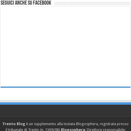
Seguici anche su Facebook
Trento Blog
è un supplemento alla testata Blogosphera, registrata presso
il tribunale di Trento (n. 1369/08)
Blogosphera
: Direttore responsabile: