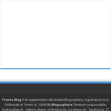
Trento Blog
è un supplemento alla testata Blogosphera, registrata presso
il tribunale di Trento (n. 1369/08)
Blogosphera
: Direttore responsabile:
Andrea Bianchi - Editore: Etymo srl Redazione: c/o Etymo srl - Via Brescia, 37