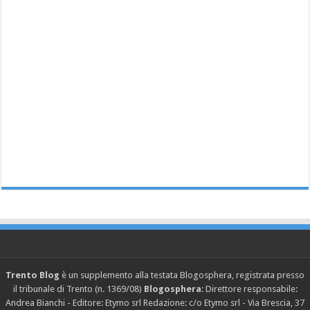
Trento Blog
è un supplemento alla testata Blogosphera, registrata presso
il tribunale di Trento (n. 1369/08)
Blogosphera
: Direttore responsabile:
Andrea Bianchi - Editore: Etymo srl Redazione: c/o Etymo srl - Via Brescia, 37