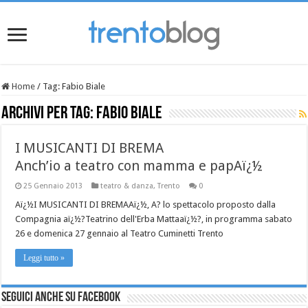
Home
/
Tag:
Fabio Biale
Archivi per tag:
Fabio Biale
I MUSICANTI DI BREMA
Anch’io a teatro con mamma e papAï¿½
25 Gennaio 2013
teatro & danza
,
Trento
0
Aï¿½I MUSICANTI DI BREMAAï¿½, A? lo spettacolo proposto dalla
Compagnia aï¿½?Teatrino dell'Erba Mattaaï¿½?, in programma sabato
26 e domenica 27 gennaio al Teatro Cuminetti Trento
Leggi tutto »
Seguici anche su Facebook