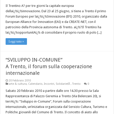
Il Trentino A? per tre giorni la capitale europea
dellaï¿½ï¿½innovazione. Dal 23 al 25 giugno, si tiene a Trento il primo
Forum Europeo per laï¿½ï¿½Innovazione (EFI) 2010, organizzato dalla
European Alliance for Innovation (EAI) e da CREATE-NET, con il
patrocinio della Provincia autonoma di Trento. aï¿½?Il Trentino ha
laï¿½ï¿½opportunitAï¿½ di consolidare il proprio ruolo di polo [...]
Leggi tutto »
“SVILUPPO IN-COMUNE”
A Trento, il forum sulla cooperazione
internazionale
20 Febbraio 2010
arte & cultura
,
Calendario
,
Incontri
,
SolidarietÃ
,
Trento
0
Sabato 20 febbraio 2010 a partire dalle ore 14.30 presso la Sala
Rappresentanza di Palazzo Geremia a Trento (Via Belenzani 20), si
terrAï¿½: “Sviluppo in-Comune“, Forum sulla cooperazione
internazionale, un’iniziativa organizzata dal Servizio Cultura, Turismo e
Politiche giovanili del Comune di Trento. Il concetto di aiuto allo