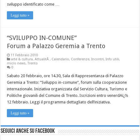
sviluppo identificato come …
Leggi tutto »
“SVILUPPO IN-COMUNE”
Forum a Palazzo Geremia a Trento
11 Febbraio 2010
arte & cultura
,
AttualitÃ
,
Calendario
,
Conferenze
,
Incontri
,
Info utili
,
micro news
,
Trento
0
Sabato 20 febbraio, ore 14.30, Sala di Rappresentanza di Palazzo
Geremia a Trento: “Sviluppo in-comune“, forum sulla cooperazione
internazionale. Iniziativa organizzata dal Servizio Cultura, Turismo e
Politiche giovanili del Comune di Trento. Iscrizioni entro venerdAï¿½
12 febbraio. Leggi il programma dettagliato dell’iniziativa.
Leggi tutto »
Seguici anche su Facebook