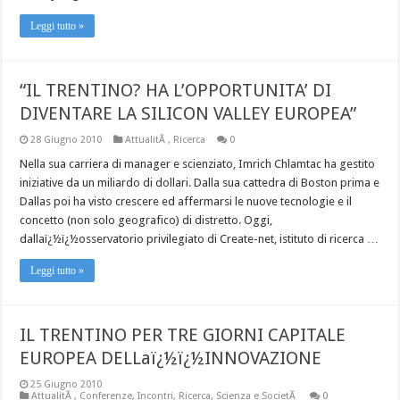
Leggi tutto »
“IL TRENTINO? HA L’OPPORTUNITA’ DI
DIVENTARE LA SILICON VALLEY EUROPEA”
28 Giugno 2010
AttualitÃ
,
Ricerca
0
Nella sua carriera di manager e scienziato, Imrich Chlamtac ha gestito
iniziative da un miliardo di dollari. Dalla sua cattedra di Boston prima e
Dallas poi ha visto crescere ed affermarsi le nuove tecnologie e il
concetto (non solo geografico) di distretto. Oggi,
dallaï¿½ï¿½osservatorio privilegiato di Create-net, istituto di ricerca …
Leggi tutto »
IL TRENTINO PER TRE GIORNI CAPITALE
EUROPEA DELLaï¿½ï¿½INNOVAZIONE
25 Giugno 2010
AttualitÃ
,
Conferenze
,
Incontri
,
Ricerca
,
Scienza e SocietÃ
0