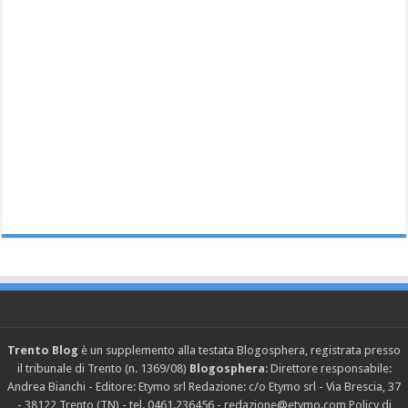
Trento Blog
è un supplemento alla testata Blogosphera, registrata presso
il tribunale di Trento (n. 1369/08)
Blogosphera
: Direttore responsabile:
Andrea Bianchi - Editore: Etymo srl Redazione: c/o Etymo srl - Via Brescia, 37
- 38122 Trento (TN) - tel. 0461.236456 - redazione@etymo.com
Policy di