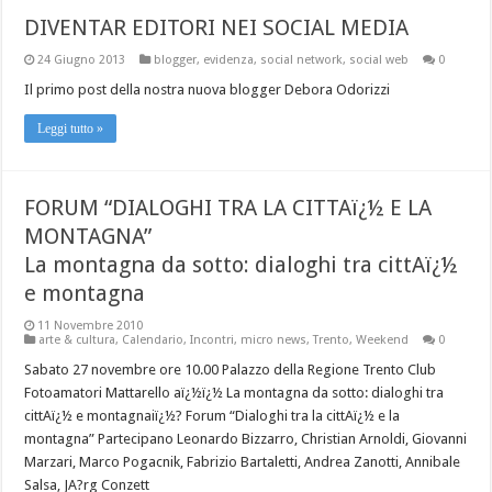
DIVENTAR EDITORI NEI SOCIAL MEDIA
24 Giugno 2013
blogger
,
evidenza
,
social network
,
social web
0
Il primo post della nostra nuova blogger Debora Odorizzi
Leggi tutto »
FORUM “DIALOGHI TRA LA CITTAï¿½ E LA
MONTAGNA”
La montagna da sotto: dialoghi tra cittAï¿½
e montagna
11 Novembre 2010
arte & cultura
,
Calendario
,
Incontri
,
micro news
,
Trento
,
Weekend
0
Sabato 27 novembre ore 10.00 Palazzo della Regione Trento Club
Fotoamatori Mattarello aï¿½ï¿½ La montagna da sotto: dialoghi tra
cittAï¿½ e montagnaiï¿½? Forum “Dialoghi tra la cittAï¿½ e la
montagna” Partecipano Leonardo Bizzarro, Christian Arnoldi, Giovanni
Marzari, Marco Pogacnik, Fabrizio Bartaletti, Andrea Zanotti, Annibale
Salsa, JA?rg Conzett