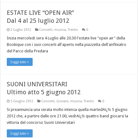
ESTATE LIVE “OPEN AIR”
Dal 4 al 25 luglio 2012
2 Luglio 2012
Concerti
,
musica
,
Trento
0
Inizia mercoledi sera 4 Luglio alle 20.30 l'estate live "open air" della
Bookique con i suoi concerti all'aperto nella piazzetta dell'anfiteatro
del Parco della Predara
Leggi tutto »
SUONI UNIVERSITARI
Ultimo atto 5 giugno 2012
5 Giugno 2012
Concerti
,
Giovani
,
musica
,
Trento
0
Si preannuncia una serata molto intensa quella martedAï¿½ 5 giugno
2012 che, a partire dalle ore 21.00, vedrAï¿½ quattro band giocarsi la
vittoria del concorso Suoni Universitari
Leggi tutto »