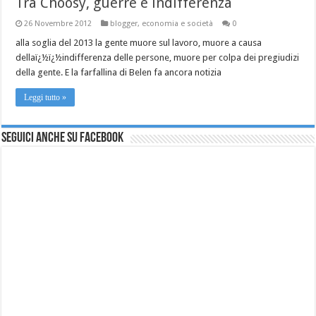
Tra Choosy, guerre e indifferenza
26 Novembre 2012
blogger
,
economia e società
0
alla soglia del 2013 la gente muore sul lavoro, muore a causa
dellaï¿½ï¿½indifferenza delle persone, muore per colpa dei pregiudizi
della gente. E la farfallina di Belen fa ancora notizia
Leggi tutto »
Seguici anche su Facebook