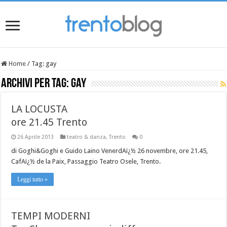
Home
/
Tag:
gay
Archivi per tag:
gay
LA LOCUSTA
ore 21.45 Trento
26 Aprile 2013
teatro & danza
,
Trento
0
di Goghi&Goghi e Guido Laino VenerdAï¿½ 26 novembre, ore 21.45,
CafAï¿½ de la Paix, Passaggio Teatro Osele, Trento.
Leggi tutto »
TEMPI MODERNI