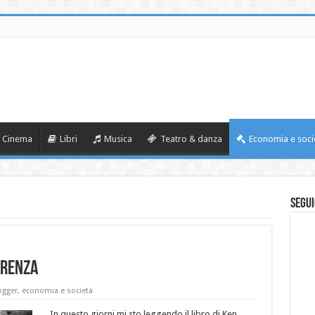
Cinema
Libri
Musica
Teatro & danza
Economia e soci
Segui
erenza
ogger
,
economia e società
In questo giorni mi sto leggendo il libro di Ken