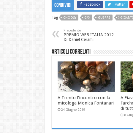
Facebook
Twitter
Condividi
Tag
CHOOSY
GAY
GUERRE
I GIGANT
Precedente
PREMIO WEB ITALIA 2012
Di Daniel Cerami
Articoli correlati
A Trento l’incontro con la
A Fia
micologa Monica Fontanari
l’arch
di tutt
24 Giugno 2019
8 Giu