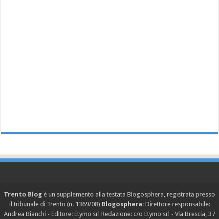
Trento Blog
è un supplemento alla testata Blogosphera, registrata presso
il tribunale di Trento (n. 1369/08)
Blogosphera
: Direttore responsabile:
Andrea Bianchi - Editore: Etymo srl Redazione: c/o Etymo srl - Via Brescia, 37