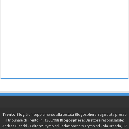
Trento Blog
è un supplemento alla testata Blogosphera, registrata presso
il tribunale di Trento (n. 1369/08)
Blogosphera
: Direttore responsabile:
Andrea Bianchi - Editore: Etymo srl Redazione: c/o Etymo srl - Via Brescia, 37