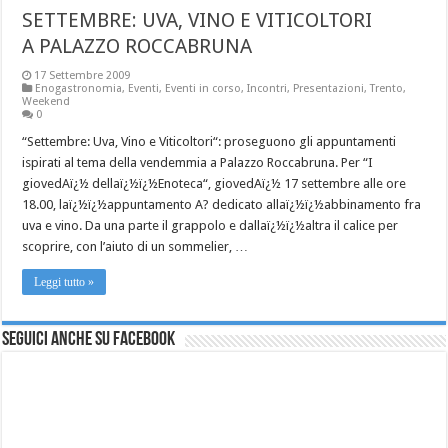
SETTEMBRE: UVA, VINO E VITICOLTORI
A PALAZZO ROCCABRUNA
17 Settembre 2009
Enogastronomia
,
Eventi
,
Eventi in corso
,
Incontri
,
Presentazioni
,
Trento
,
Weekend
0
“Settembre: Uva, Vino e Viticoltori“: proseguono gli appuntamenti
ispirati al tema della vendemmia a Palazzo Roccabruna. Per “I
giovedAï¿½ dellaï¿½ï¿½Enoteca“, giovedAï¿½ 17 settembre alle ore
18.00, laï¿½ï¿½appuntamento A? dedicato allaï¿½ï¿½abbinamento fra
uva e vino. Da una parte il grappolo e dallaï¿½ï¿½altra il calice per
scoprire, con l’aiuto di un sommelier, …
Leggi tutto »
Seguici anche su Facebook