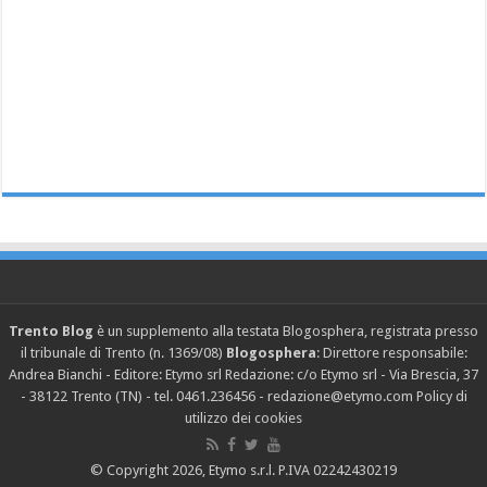
Trento Blog
è un supplemento alla testata Blogosphera, registrata presso
il tribunale di Trento (n. 1369/08)
Blogosphera
: Direttore responsabile:
Andrea Bianchi - Editore: Etymo srl Redazione: c/o Etymo srl - Via Brescia, 37
- 38122 Trento (TN) - tel. 0461.236456 - redazione@etymo.com
Policy di
utilizzo dei cookies
© Copyright 2026, Etymo s.r.l. P.IVA 02242430219