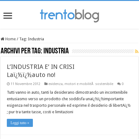
Home
/
Tag:
Industria
Archivi per tag:
Industria
L’INDUSTRIA E’ IN CRISI
Laï¿½ï¿½auto no!
11 Novembre 2012
evidenza
,
motori e mobilitÃ sostenibile
0
Tutti vanno in auto, tanti la desiderano dimostrando un incontenibile
entusiasmo verso un prodotto che soddisfa unaï¿½ï¿½importante
esigenza nel trasporto personale ed esprime il desiderio di libertAï¿½
; pur tra tante tasse, costi e limitazioni
Leggi tutto »