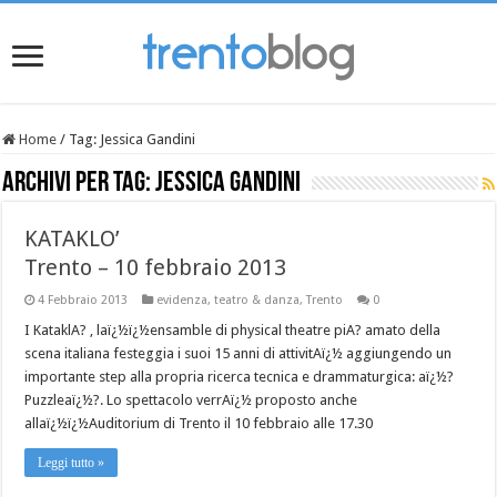
Home
/
Tag:
Jessica Gandini
Archivi per tag:
Jessica Gandini
KATAKLO’
Trento – 10 febbraio 2013
4 Febbraio 2013
evidenza
,
teatro & danza
,
Trento
0
I KataklA? , laï¿½ï¿½ensamble di physical theatre piA? amato della
scena italiana festeggia i suoi 15 anni di attivitAï¿½ aggiungendo un
importante step alla propria ricerca tecnica e drammaturgica: aï¿½?
Puzzleaï¿½?. Lo spettacolo verrAï¿½ proposto anche
allaï¿½ï¿½Auditorium di Trento il 10 febbraio alle 17.30
Leggi tutto »