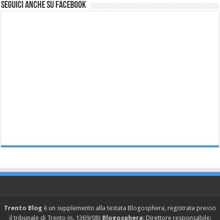
Seguici anche su Facebook
Trento Blog
è un supplemento alla testata Blogosphera, registrata presso
il tribunale di Trento (n. 1369/08)
Blogosphera
: Direttore responsabile: