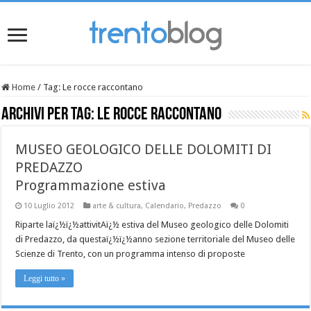
Home
/
Tag:
Le rocce raccontano
Archivi per tag:
Le rocce raccontano
MUSEO GEOLOGICO DELLE DOLOMITI DI
PREDAZZO
Programmazione estiva
10 Luglio 2012
arte & cultura
,
Calendario
,
Predazzo
0
Riparte laï¿½ï¿½attivitAï¿½ estiva del Museo geologico delle Dolomiti
di Predazzo, da questaï¿½ï¿½anno sezione territoriale del Museo delle
Scienze di Trento, con un programma intenso di proposte
Leggi tutto »