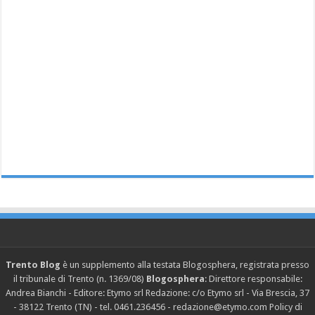
Trento Blog
è un supplemento alla testata Blogosphera, registrata presso
il tribunale di Trento (n. 1369/08)
Blogosphera
: Direttore responsabile:
Andrea Bianchi - Editore: Etymo srl Redazione: c/o Etymo srl - Via Brescia, 37
- 38122 Trento (TN) - tel. 0461.236456 - redazione@etymo.com
Policy di