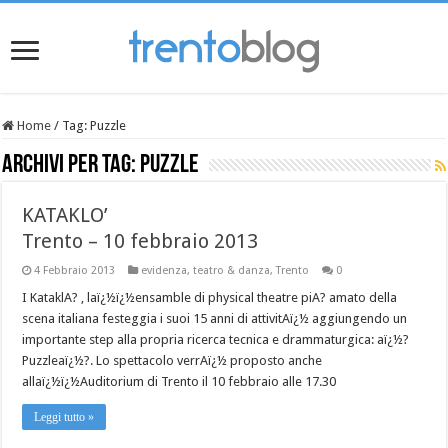
Home
/
Tag:
Puzzle
Archivi per tag:
Puzzle
KATAKLO’
Trento – 10 febbraio 2013
4 Febbraio 2013
evidenza
,
teatro & danza
,
Trento
0
I KataklA? , laï¿½ï¿½ensamble di physical theatre piA? amato della
scena italiana festeggia i suoi 15 anni di attivitAï¿½ aggiungendo un
importante step alla propria ricerca tecnica e drammaturgica: aï¿½?
Puzzleaï¿½?. Lo spettacolo verrAï¿½ proposto anche
allaï¿½ï¿½Auditorium di Trento il 10 febbraio alle 17.30
Leggi tutto »