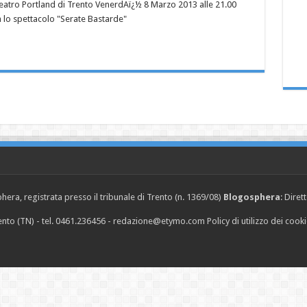
eatro Portland di Trento VenerdAï¿½ 8 Marzo 2013 alle 21.00
 lo spettacolo "Serate Bastarde"
era, registrata presso il tribunale di Trento (n. 1369/08)
Blogosphera
: Diret
Trento (TN) - tel. 0461.236456 - redazione@etymo.com
Policy di utilizzo dei cook