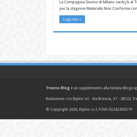
La Compagnia Dionisi di Milano sarAï¿½ al T
per la stagione Materiale Non Conforme con
Leggi tutto »
Trento Blog
è un supplemento alla testata Blogosph
Redazione: c/o Etymo srl - Via Brescia, 37 - 38122 
© Copyright 2026, Etymo s.r.l. P.IVA 02242430219