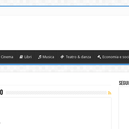
Cinema
Libri
Musica
Teatro & danza
Economia e soci
Segui
no
0