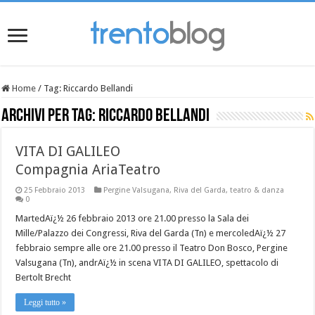
Home
/
Tag:
Riccardo Bellandi
Archivi per tag:
Riccardo Bellandi
VITA DI GALILEO
Compagnia AriaTeatro
25 Febbraio 2013
Pergine Valsugana
,
Riva del Garda
,
teatro & danza
0
MartedAï¿½ 26 febbraio 2013 ore 21.00 presso la Sala dei
Mille/Palazzo dei Congressi, Riva del Garda (Tn) e mercoledAï¿½ 27
febbraio sempre alle ore 21.00 presso il Teatro Don Bosco, Pergine
Valsugana (Tn), andrAï¿½ in scena VITA DI GALILEO, spettacolo di
Bertolt Brecht
Leggi tutto »