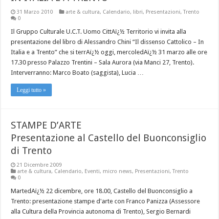
31 Marzo 2010
arte & cultura
,
Calendario
,
libri
,
Presentazioni
,
Trento
0
Il Gruppo Culturale U.C.T. Uomo CittAï¿½ Territorio vi invita alla
presentazione del libro di Alessandro Chini “Il dissenso Cattolico – In
Italia e a Trento” che si terrAï¿½ oggi, mercoledAï¿½ 31 marzo alle ore
17.30 presso Palazzo Trentini – Sala Aurora (via Manci 27, Trento).
Interverranno: Marco Boato (saggista), Lucia …
Leggi tutto »
STAMPE D’ARTE
Presentazione al Castello del Buonconsiglio
di Trento
21 Dicembre 2009
arte & cultura
,
Calendario
,
Eventi
,
micro news
,
Presentazioni
,
Trento
0
MartedAï¿½ 22 dicembre, ore 18.00, Castello del Buonconsiglio a
Trento: presentazione stampe d'arte con Franco Panizza (Assessore
alla Cultura della Provincia autonoma di Trento), Sergio Bernardi