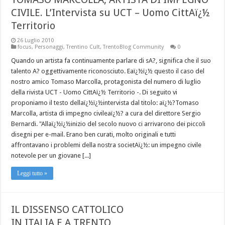
CIVILE. L’Intervista su UCT – Uomo CittAï¿½
Territorio
26 Luglio 2010
focus
,
Personaggi
,
Trentino Cult
,
TrentoBlog Community
0
Quando un artista fa continuamente parlare di sA?, significa che il suo
talento A? oggettivamente riconosciuto. Eaï¿½ï¿½ questo il caso del
nostro amico Tomaso Marcolla, protagonista del numero di luglio
della rivista UCT - Uomo CittAï¿½ Territorio -. Di seguito vi
proponiamo il testo dellaï¿½ï¿½intervista dal titolo: aï¿½?Tomaso
Marcolla, artista di impegno civileaï¿½? a cura del direttore Sergio
Bernardi. "Allaï¿½ï¿½inizio del secolo nuovo ci arrivarono dei piccoli
disegni per e-mail. Erano ben curati, molto originali e tutti
affrontavano i problemi della nostra societAï¿½: un impegno civile
notevole per un giovane [...]
Leggi tutto »
IL DISSENSO CATTOLICO
IN ITALIA E A TRENTO