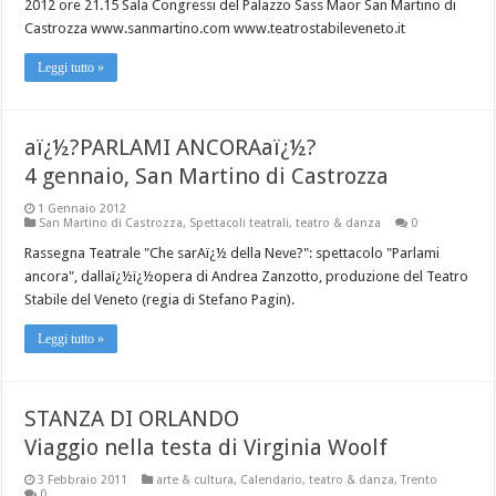
2012 ore 21.15 Sala Congressi del Palazzo Sass Maor San Martino di
Castrozza www.sanmartino.com www.teatrostabileveneto.it
Leggi tutto »
aï¿½?PARLAMI ANCORAaï¿½?
4 gennaio, San Martino di Castrozza
1 Gennaio 2012
San Martino di Castrozza
,
Spettacoli teatrali
,
teatro & danza
0
Rassegna Teatrale "Che sarAï¿½ della Neve?": spettacolo "Parlami
ancora", dallaï¿½ï¿½opera di Andrea Zanzotto, produzione del Teatro
Stabile del Veneto (regia di Stefano Pagin).
Leggi tutto »
STANZA DI ORLANDO
Viaggio nella testa di Virginia Woolf
3 Febbraio 2011
arte & cultura
,
Calendario
,
teatro & danza
,
Trento
0