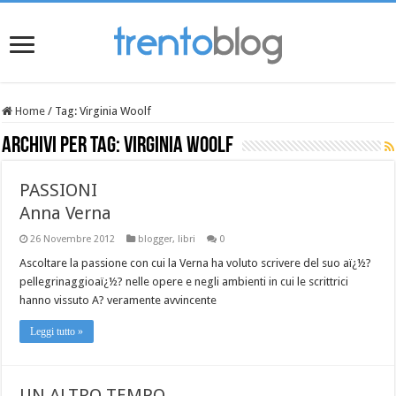
Home
/
Tag:
Virginia Woolf
Archivi per tag:
Virginia Woolf
PASSIONI
Anna Verna
26 Novembre 2012
blogger
,
libri
0
Ascoltare la passione con cui la Verna ha voluto scrivere del suo aï¿½?
pellegrinaggioaï¿½? nelle opere e negli ambienti in cui le scrittrici
hanno vissuto A? veramente avvincente
Leggi tutto »
UN ALTRO TEMPO