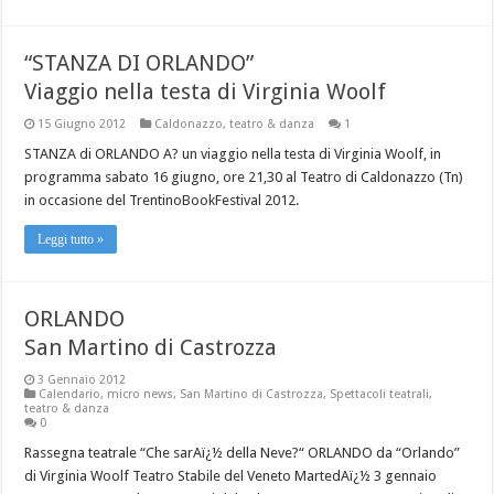
“STANZA DI ORLANDO”
Viaggio nella testa di Virginia Woolf
15 Giugno 2012
Caldonazzo
,
teatro & danza
1
STANZA di ORLANDO A? un viaggio nella testa di Virginia Woolf, in
programma sabato 16 giugno, ore 21,30 al Teatro di Caldonazzo (Tn)
in occasione del TrentinoBookFestival 2012.
Leggi tutto »
ORLANDO
San Martino di Castrozza
3 Gennaio 2012
Calendario
,
micro news
,
San Martino di Castrozza
,
Spettacoli teatrali
,
teatro & danza
0
Rassegna teatrale “Che sarAï¿½ della Neve?“ ORLANDO da “Orlando”
di Virginia Woolf Teatro Stabile del Veneto MartedAï¿½ 3 gennaio