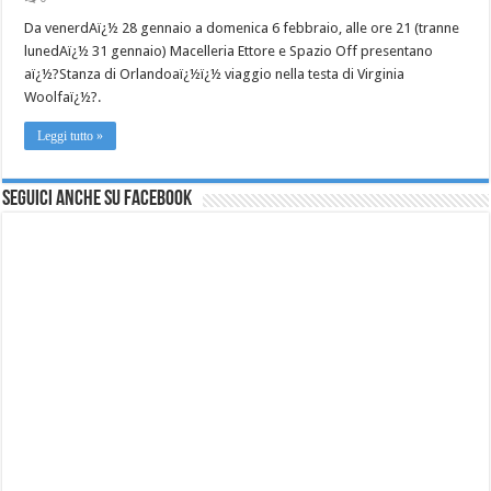
Da venerdAï¿½ 28 gennaio a domenica 6 febbraio, alle ore 21 (tranne
lunedAï¿½ 31 gennaio) Macelleria Ettore e Spazio Off presentano
aï¿½?Stanza di Orlandoaï¿½ï¿½ viaggio nella testa di Virginia
Woolfaï¿½?.
Leggi tutto »
Seguici anche su Facebook