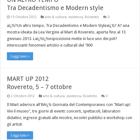
Tra Decadentismo e Modern style
15 Ottobre 2012
arte & cultura
,
evidenza
,
Rovereto
0
aï¿½?Un altro tempo. Tra Decadentismo e Modern Styleaï¿½? A? una
mostra ideata da Lea Vergine al Mart di Rovereto, aperta fino al 13
gennaio 2013. Laï¿½ï¿½esposizione mette in luce uno dei piA?
interessanti fenomeni artistici e culturali del '900
Leggi tutto »
MART UP 2012
Rovereto, 5 – 7 ottobre
2 Ottobre 2012
arte & cultura
,
evidenza
,
Rovereto
0
Il Mart aderisce all'8Aï¿½ Giornata del Contemporaneo con "Mart up!
Vivi il museo", tre giorni di eventi: concerti, spettacoli, laboratori
didattici, ingressi gratuiti alle mostre, incontri pubblici e workshop con
gli artisti
Leggi tutto »