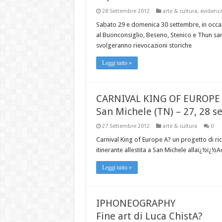
28 Settembre 2012
arte & cultura
,
evidenz
Sabato 29 e domenica 30 settembre, in occa
al Buonconsiglio, Beseno, Stenico e Thun sarA
svolgeranno rievocazioni storiche
Leggi tutto »
CARNIVAL KING OF EUROPE 
San Michele (TN) – 27, 28 
27 Settembre 2012
arte & cultura
0
Carnival King of Europe A? un progetto di ri
itinerante allestita a San Michele allaï¿½ï¿½
Leggi tutto »
IPHONEOGRAPHY
Fine art di Luca ChistA?