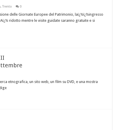
a
,
Trento
0
sione delle Giornate Europee del Patrimonio, laï¿½ï¿½ingresso
ï¿½ ridotto mentre le visite guidate saranno gratuite e si
II
settembre
cerca etnografica, un sito web, un film su DVD, e una mostra
Adige