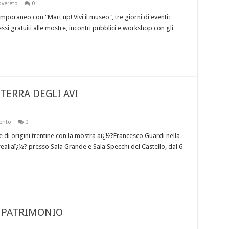
vereto
0
mporaneo con "Mart up! Vivi il museo", tre giorni di eventi:
ressi gratuiti alle mostre, incontri pubblici e workshop con gli
TERRA DEGLI AVI
ento
0
re di origini trentine con la mostra aï¿½?Francesco Guardi nella
lorealiaï¿½? presso Sala Grande e Sala Specchi del Castello, dal 6
L PATRIMONIO