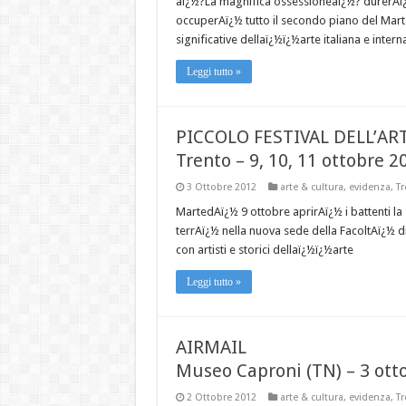
aï¿½?La magnifica ossessioneaï¿½? durerAï¿½
occuperAï¿½ tutto il secondo piano del Mart. 
significative dellaï¿½ï¿½arte italiana e inter
Leggi tutto »
PICCOLO FESTIVAL DELL’AR
Trento – 9, 10, 11 ottobre 2
3 Ottobre 2012
arte & cultura
,
evidenza
,
Tr
MartedAï¿½ 9 ottobre aprirAï¿½ i battenti la 
terrAï¿½ nella nuova sede della FacoltAï¿½ di 
con artisti e storici dellaï¿½ï¿½arte
Leggi tutto »
AIRMAIL
Museo Caproni (TN) – 3 ott
2 Ottobre 2012
arte & cultura
,
evidenza
,
Tr