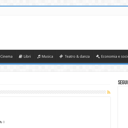
Cinema
Libri
Musica
Teatro & danza
Economia e soci
Segui
0