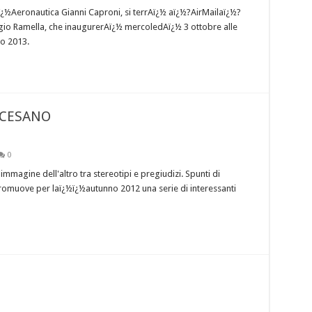
ï¿½Aeronautica Gianni Caproni, si terrAï¿½ aï¿½?AirMailaï¿½?
rgio Ramella, che inaugurerAï¿½ mercoledAï¿½ 3 ottobre alle
zo 2013.
OCESANO
0
immagine dell'altro tra stereotipi e pregiudizi. Spunti di
promuove per laï¿½ï¿½autunno 2012 una serie di interessanti