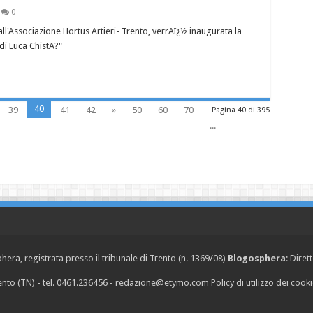
0
l'Associazione Hortus Artieri- Trento, verrAï¿½ inaugurata la
i Luca ChistA?"
40
39
41
42
»
50
60
70
Pagina 40 di 395
...
era, registrata presso il tribunale di Trento (n. 1369/08)
Blogosphera
: Diret
Trento (TN) - tel. 0461.236456 - redazione@etymo.com
Policy di utilizzo dei cook