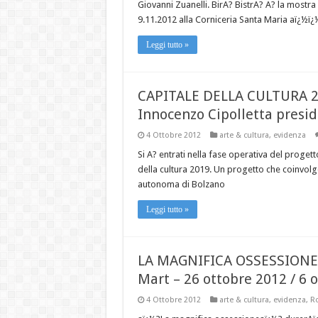
Giovanni Zuanelli. BirA? BistrA? A? la mostra 
9.11.2012 alla Corniceria Santa Maria aï¿½ï
Leggi tutto »
CAPITALE DELLA CULTURA 
Innocenzo Cipolletta presi
4 Ottobre 2012
arte & cultura
,
evidenza
Si A? entrati nella fase operativa del proget
della cultura 2019. Un progetto che coinvolg
autonoma di Bolzano
Leggi tutto »
LA MAGNIFICA OSSESSIONE
Mart – 26 ottobre 2012 / 6 
4 Ottobre 2012
arte & cultura
,
evidenza
,
Ro