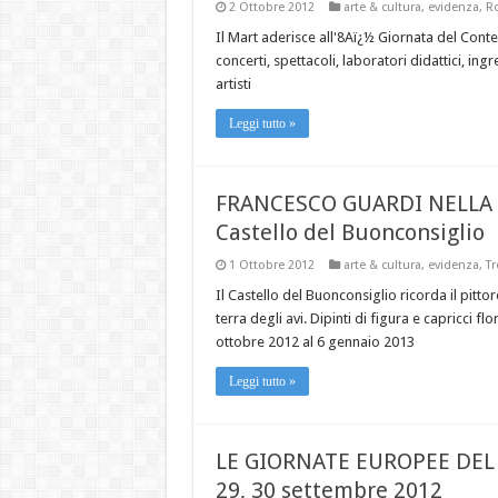
2 Ottobre 2012
arte & cultura
,
evidenza
,
Ro
Il Mart aderisce all'8Aï¿½ Giornata del Conte
concerti, spettacoli, laboratori didattici, ing
artisti
Leggi tutto »
FRANCESCO GUARDI NELLA 
Castello del Buonconsiglio
1 Ottobre 2012
arte & cultura
,
evidenza
,
Tr
Il Castello del Buonconsiglio ricorda il pitto
terra degli avi. Dipinti di figura e capricci f
ottobre 2012 al 6 gennaio 2013
Leggi tutto »
LE GIORNATE EUROPEE DE
29, 30 settembre 2012