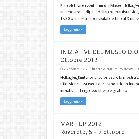
Per celebrare i vent'anni del Museo dellaï¿½
una mostra di dipinti dellaï¿½ï¿½artista Gio
18.30 per restare poi visitabile fino al 3 mar
Leggi tutto »
INIZIATIVE DEL MUSEO DI
Ottobre 2012
2 Ottobre 2012
arte & cultura
,
evidenza
Nellaï¿½ï¿½intento di valorizzare la mostra L'
riflessione, il Museo Diocesano Tridentino 
iniziative ad ingresso libero e gratuito
Leggi tutto »
MART UP 2012
Rovereto, 5 – 7 ottobre