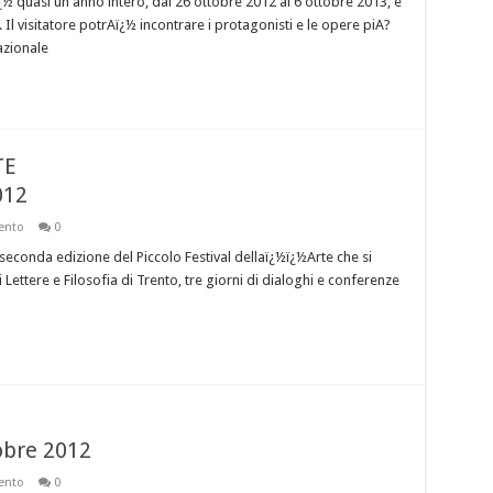
 quasi un anno intero, dal 26 ottobre 2012 al 6 ottobre 2013, e
Il visitatore potrAï¿½ incontrare i protagonisti e le opere piA?
nazionale
TE
012
ento
0
seconda edizione del Piccolo Festival dellaï¿½ï¿½Arte che si
Lettere e Filosofia di Trento, tre giorni di dialoghi e conferenze
obre 2012
ento
0