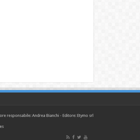
tore responsabile: Andrea Bianchi - Editore: Etymo srl
ies