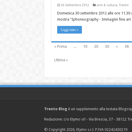
26 Settembre 2012
arte & cultura
,
Trento
Domenica 30 settembre 2012 alle ore 11.30 al
mostra "Iphoneography - Immagini fine art d
Leggi tutto »
« Prima
...
10
20
30
«
38
Ultima »
Trento Blog
è un supplemento alla testata Blogosph
Redazione: c/o Etymo srl - Via Brescia, 37 - 38122 
© Copyright 2026, Etymo s.r.l. P.IVA 02242430219