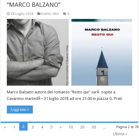
“MARCO BALZANO”
28 Luglio 2018
Eventi
,
libri
0
Marco Balzano autore del romanzo "Resto qui" sarÃ ospite a
Cavareno martedÃ¬ 31 luglio 2018 ad ore 21.00 in piazza G. Prati
Leggi tutto »
2
«
1
3
4
5
»
10
20
30
...
Pagina 2 di 78
Ultima »