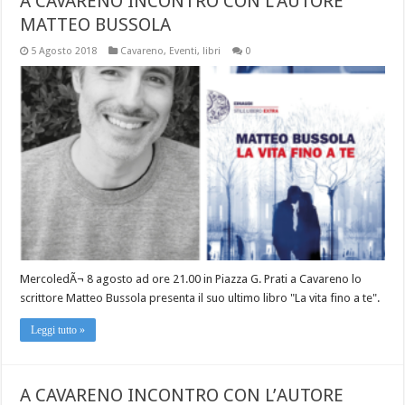
A CAVARENO INCONTRO CON L’AUTORE
MATTEO BUSSOLA
5 Agosto 2018
Cavareno
,
Eventi
,
libri
0
MercoledÃ¬ 8 agosto ad ore 21.00 in Piazza G. Prati a Cavareno lo
scrittore Matteo Bussola presenta il suo ultimo libro "La vita fino a te".
Leggi tutto »
A CAVARENO INCONTRO CON L’AUTORE