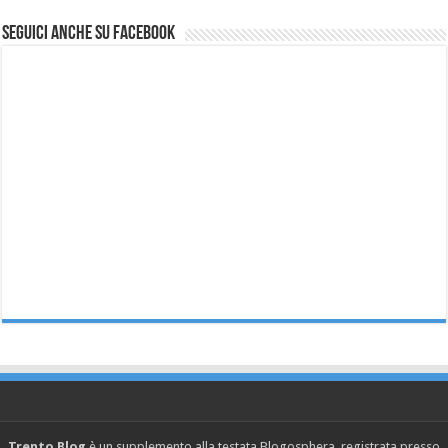
Seguici anche su Facebook
Trento Blog
è un supplemento alla testata Blogosphera, registrata presso